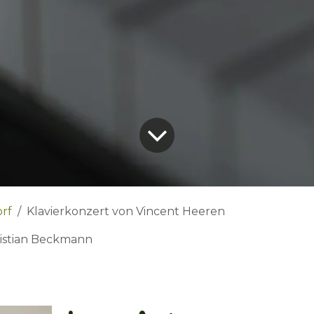
rf
Klavierkonzert von Vincent Heeren
istian Beckmann