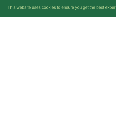
in
Freie Schule Oberndorf
This website uses cookies to ensure you get the best expe
Mikrosk
Kanadis