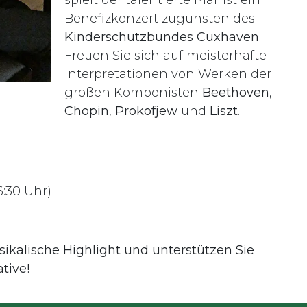
spielt der talentierte Pianist ein
Benefizkonzert zugunsten des
Kinderschutzbundes Cuxhaven
.
Freuen Sie sich auf meisterhafte
Interpretationen von Werken der
großen Komponisten
Beethoven
,
Chopin
,
Prokofjew
und
Liszt
.
6:30 Uhr)
sikalische Highlight und unterstützen Sie
ative!